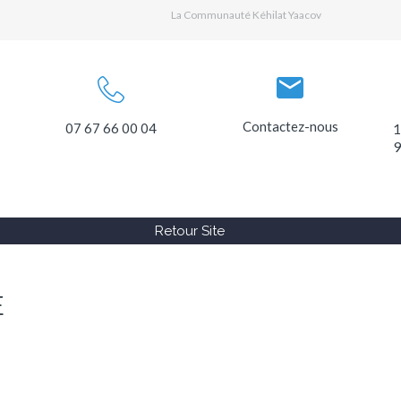
La Communauté Kéhilat Yaacov
Contactez-nous
07 67 66 00 04
1
9
Retour Site
E
רים