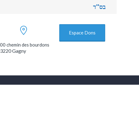
בס''ד
Espace Dons
00 chemin des bourdons
3220 Gagny
פו