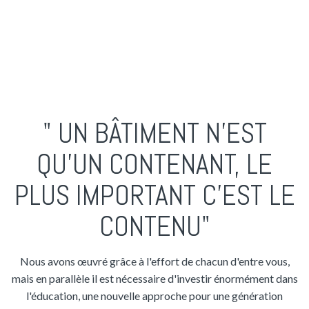
Cantine
Transmettre mais permettre aussi à
chacun de pouvoir déjeuner
correctement et prendre des forces.
" UN BÂTIMENT N'EST
QU'UN CONTENANT, LE
PLUS IMPORTANT C'EST LE
CONTENU"
Nous avons œuvré grâce à l'effort de chacun d'entre vous,
mais en parallèle il est nécessaire d'investir énormément dans
l'éducation, une nouvelle approche pour une génération