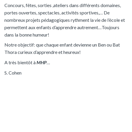
Concours, fêtes, sorties ,ateliers dans différents domaines,
portes ouvertes, spectacles, activités sportives,… De
nombreux projets pédagogiques rythment la vie de l’école et
permettent aux enfants d’apprendre autrement…Toujours
dans la bonne humeur!
Notre objectif: que chaque enfant devienne un Ben ou Bat
Thora curieux d’apprendre et heureux!
A très bientôt à
MHP
…
S. Cohen
Maternelle
Apprendre la sociabilité et renforcer
les liens entre les enfants
Primaire